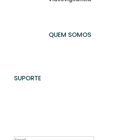
QUEM SOMOS
Empresa – DIMEP
Soluções DIMEP
Notícias e Novidades
SUPORTE
Termos e Condições
Política de Privacidade
Contactos
Subscreva a nossa newsletter
Obrigado