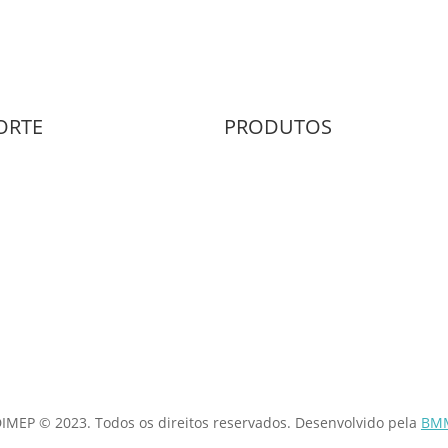
ORTE
PRODUTOS
s e Condições
Gestão de Assiduidade
ca de Privacidade
Controlo de Acesso
tos
Softwares de Gestão
IMEP © 2023. Todos os direitos reservados. Desenvolvido pela
BM