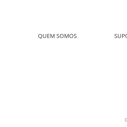
QUEM SOMOS
SUP
Empresa – DIMEP
Termo
Soluções DIMEP
Políti
Notícias e Novidades
Contac
D