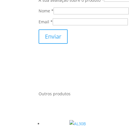
A sua avaliação sobre o produto
*
Nome
*
Email
*
Outros produtos