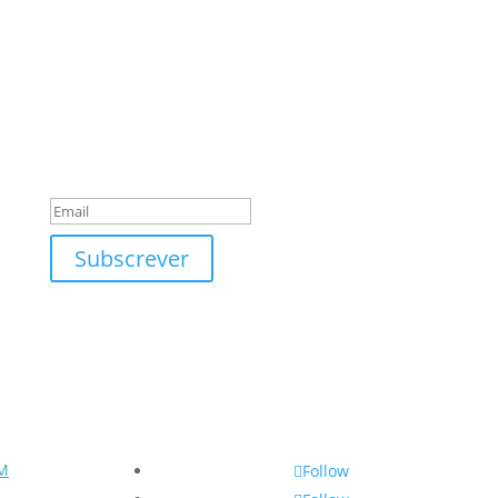
Subscreva a nossa newsletter
Obrigado
Subscrever
M
Follow